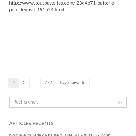
http://www.toutbatteries.com/l23d4p71-batterie-
pour-lenovo-191524.html
1
2
…
772
Page suivante
ARTICLES RÉCENTS
Nouvelle batterie de haute qualité SDL-9834117 pour