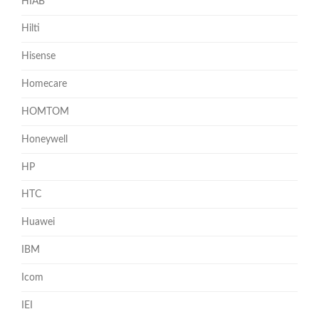
HIAB
Hilti
Hisense
Homecare
HOMTOM
Honeywell
HP
HTC
Huawei
IBM
Icom
IEI