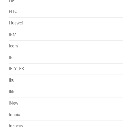
HP
HTC
Huawei
IBM
Icom
IEI
IFLYTEK
Iku
Ilife
iNew
Infinix
InFocus