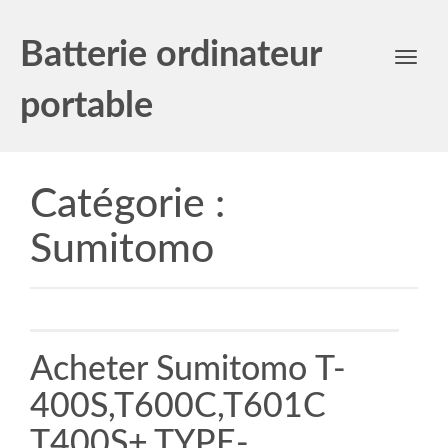
Batterie ordinateur
Toggl
navig
portable
Catégorie :
Sumitomo
Acheter Sumitomo T-
400S,T600C,T601C
T400S+,TYPE-