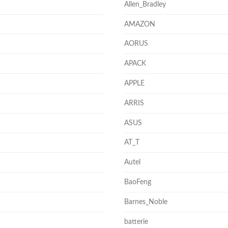
Allen_Bradley
AMAZON
AORUS
APACK
APPLE
ARRIS
ASUS
AT_T
Autel
BaoFeng
Barnes_Noble
batterie