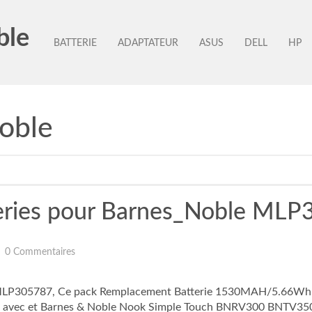
ble
BATTERIE
ADAPTATEUR
ASUS
DELL
HP
oble
teries pour Barnes_Noble ML
0 Commentaires
e MLP305787, Ce pack Remplacement Batterie 1530MAH/5.66Wh 3.7
 avec et Barnes & Noble Nook Simple Touch BNRV300 BNTV350.