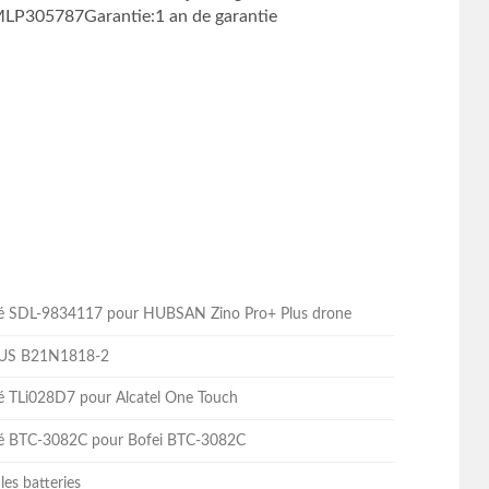
LP305787Garantie:1 an de garantie
lité SDL-9834117 pour HUBSAN Zino Pro+ Plus drone
ASUS B21N1818-2
ité TLi028D7 pour Alcatel One Touch
lité BTC-3082C pour Bofei BTC-3082C
les batteries