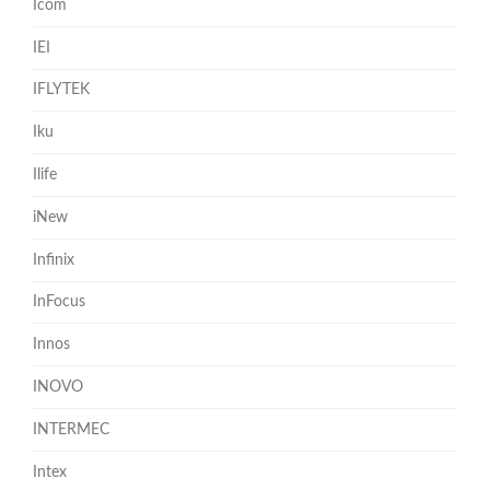
Icom
IEI
IFLYTEK
Iku
Ilife
iNew
Infinix
InFocus
Innos
INOVO
INTERMEC
Intex