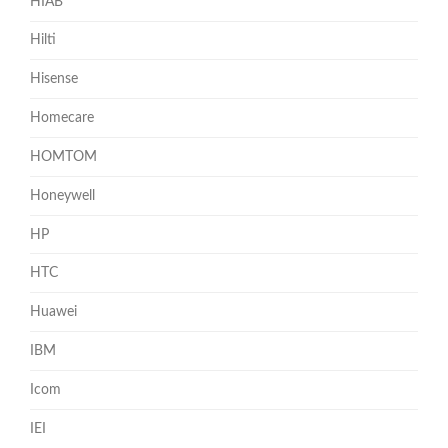
HIAB
Hilti
Hisense
Homecare
HOMTOM
Honeywell
HP
HTC
Huawei
IBM
Icom
IEI