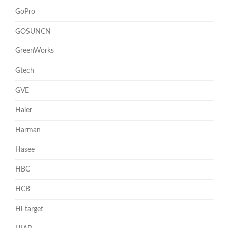
GoPro
GOSUNCN
GreenWorks
Gtech
GVE
Haier
Harman
Hasee
HBC
HCB
Hi-target