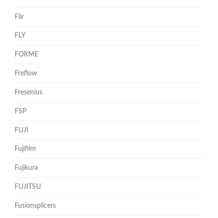
Flir
FLY
FORME
Freflow
Fresenius
FSP
FUJI
Fujifilm
Fujikura
FUJITSU
Fusionsplicers