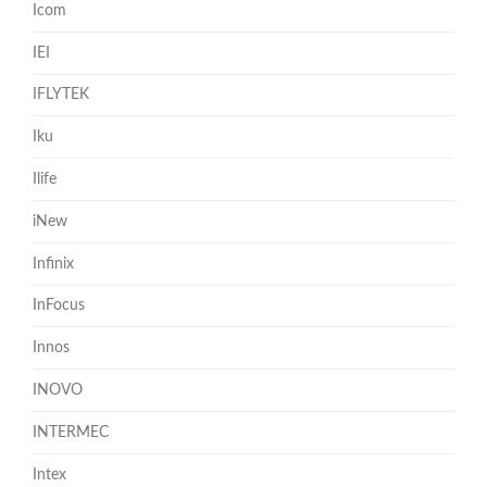
Icom
IEI
IFLYTEK
Iku
Ilife
iNew
Infinix
InFocus
Innos
INOVO
INTERMEC
Intex