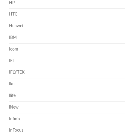
HP
HTC
Huawei
IBM
Icom
IEI
IFLYTEK
Iku
Ilife
iNew
Infinix
InFocus