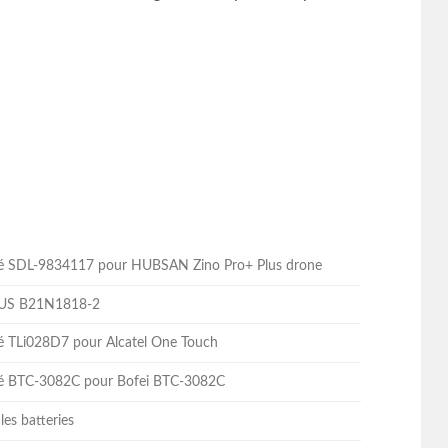
lité SDL-9834117 pour HUBSAN Zino Pro+ Plus drone
ASUS B21N1818-2
ité TLi028D7 pour Alcatel One Touch
lité BTC-3082C pour Bofei BTC-3082C
les batteries