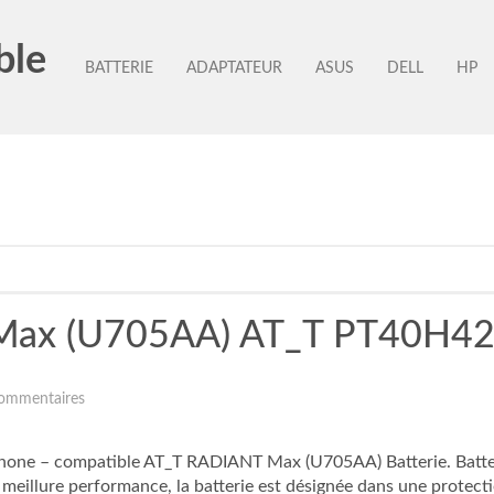
ble
BATTERIE
ADAPTATEUR
ASUS
DELL
HP
Max (U705AA) AT_T PT40H426
ommentaires
one – compatible AT_T RADIANT Max (U705AA) Batterie. Batte
meillure performance, la batterie est désignée dans une protectio