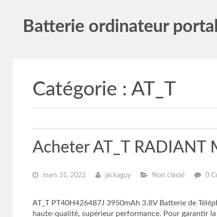
Batterie ordinateur porta
Catégorie :
AT_T
Acheter AT_T RADIANT 
mars 31, 2022
jackaguy
Non classé
0 C
AT_T PT40H426487J 3950mAh 3.8V Batterie de Téléph
haute-qualité, supérieur performance. Pour garantir la 