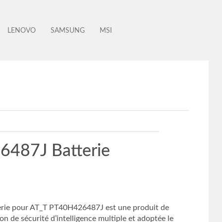
LENOVO
SAMSUNG
MSI
487J Batterie
rie pour AT_T PT40H426487J est une produit de
n de sécurité d’intelligence multiple et adoptée le