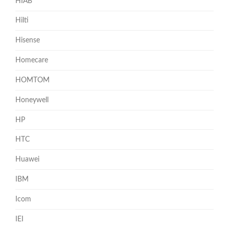
HIAB
Hilti
Hisense
Homecare
HOMTOM
Honeywell
HP
HTC
Huawei
IBM
Icom
IEI