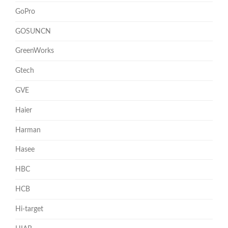
GoPro
GOSUNCN
GreenWorks
Gtech
GVE
Haier
Harman
Hasee
HBC
HCB
Hi-target