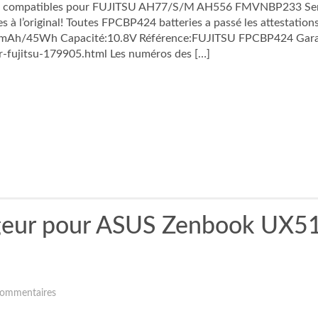
, compatibles pour FUJITSU AH77/S/M AH556 FMVNBP233 Series
s à l’original! Toutes FPCBP424 batteries a passé les attestation
70mAh/45Wh Capacité:10.8V Référence:FUJITSU FPCBP424 Garan
-fujitsu-179905.html Les numéros des […]
eur pour ASUS Zenbook UX
ommentaires