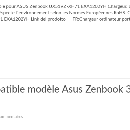
ble pour ASUS Zenbook UX51VZ-XH71 EXA1202YH Chargeur. Le
pecte l´environnement selon les Normes Européennes RoHS. Cer
XA1202YH Link del prodotto ： FR:Chargeur ordinateur port
patible modèle Asus Zenboo
ommentaires