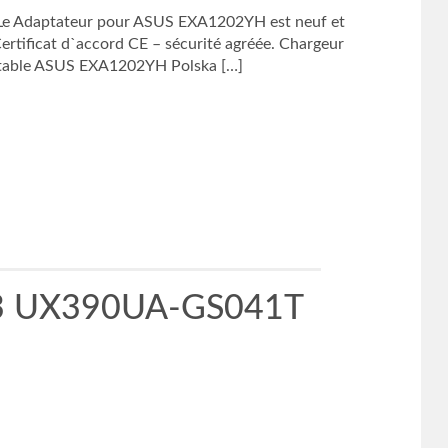
 Adaptateur pour ASUS EXA1202YH est neuf et
tificat d`accord CE – sécurité agréée. Chargeur
able ASUS EXA1202YH Polska […]
k 3 UX390UA-GS041T