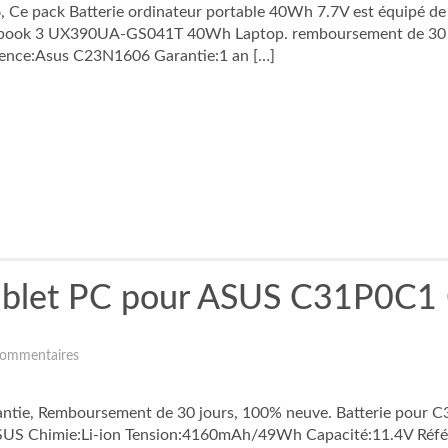
 Ce pack Batterie ordinateur portable 40Wh 7.7V est équipé de ce
book 3 UX390UA-GS041T 40Wh Laptop. remboursement de 30 jour
rence:Asus C23N1606 Garantie:1 an […]
Tablet PC pour ASUS C31P0C
ommentaires
rantie, Remboursement de 30 jours, 100% neuve. Batterie po
 ASUS Chimie:Li-ion Tension:4160mAh/49Wh Capacité:11.4V Réf