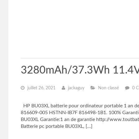
3280mAh/37.3Wh 11.4V 
juillet 26, 2021
jackaguy
Non classé
0 C
HP BU03XL batterie pour ordinateur portable 1 an 
816609-005 HSTNN-IB7F 816498-1B1. 100% Garantie d
BU03XL Garantie:1 an de garantie http://www.toutbatt
Batterie pc portable BU03XL, […]