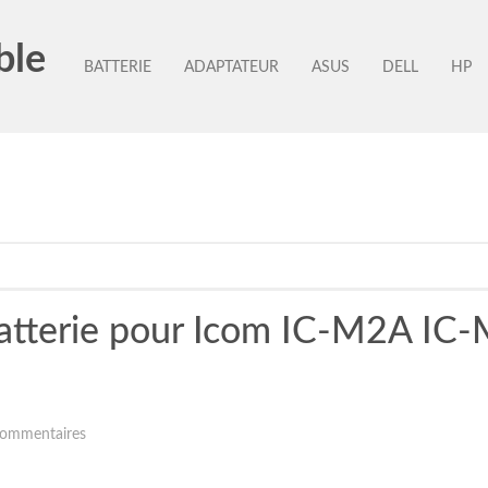
ble
BATTERIE
ADAPTATEUR
ASUS
DELL
HP
tterie pour Icom IC-M2A IC
ommentaires