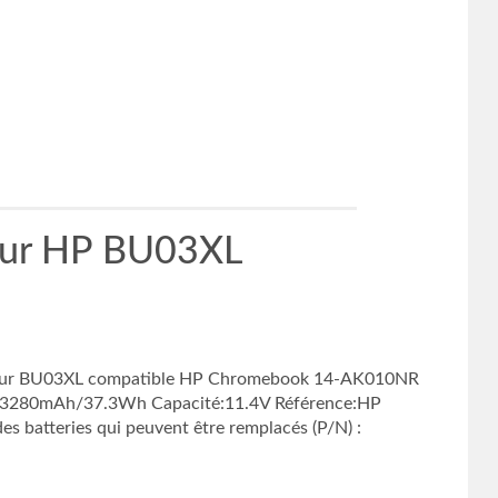
our HP BU03XL
ie pour BU03XL compatible HP Chromebook 14-AK010NR
on:3280mAh/37.3Wh Capacité:11.4V Référence:HP
 batteries qui peuvent être remplacés (P/N) :