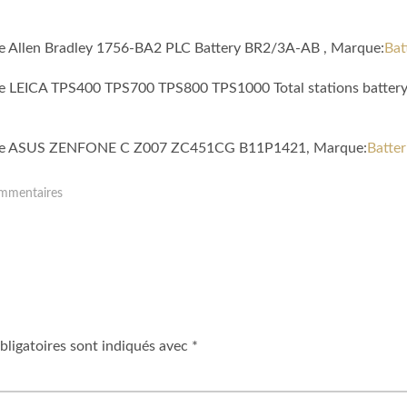
ble Allen Bradley 1756-BA2 PLC Battery BR2/3A-AB , Marque:
Bat
ible LEICA TPS400 TPS700 TPS800 TPS1000 Total stations batte
atible ASUS ZENFONE C Z007 ZC451CG B11P1421, Marque:
Batter
mmentaires
ligatoires sont indiqués avec
*