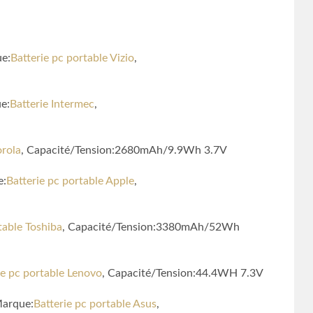
e:
Batterie pc portable Vizio
,
e:
Batterie Intermec
,
orola
, Capacité/Tension:2680mAh/9.9Wh 3.7V
e:
Batterie pc portable Apple
,
table Toshiba
, Capacité/Tension:3380mAh/52Wh
ie pc portable Lenovo
, Capacité/Tension:44.4WH 7.3V
Marque:
Batterie pc portable Asus
,