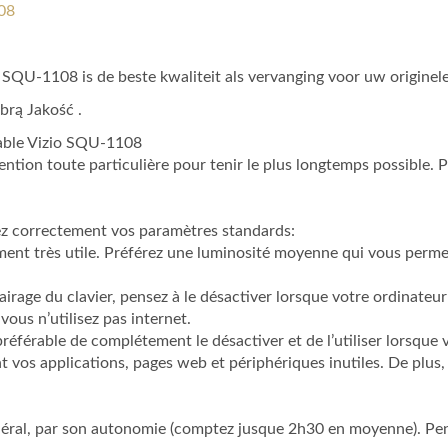
108
o SQU-1108 is de beste kwaliteit als vervanging voor uw originel
brą Jakość .
table Vizio SQU-1108
ntion toute particulière pour tenir le plus longtemps possible. P
tez correctement vos paramètres standards:
ément très utile. Préférez une luminosité moyenne qui vous perme
airage du clavier, pensez à le désactiver lorsque votre ordinateur 
vous n’utilisez pas internet.
 préférable de complétement le désactiver et de l’utiliser lorsque
 vos applications, pages web et périphériques inutiles. De plus,
n général, par son autonomie (comptez jusque 2h30 en moyenne). Pe