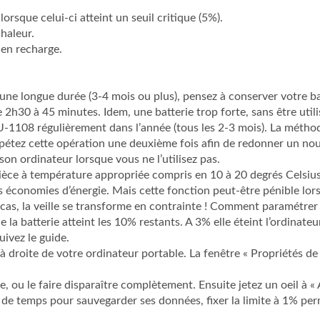
rsque celui-ci atteint un seuil critique (5%).
chaleur.
 en recharge.
 une longue durée (3-4 mois ou plus), pensez à conserver votre b
2h30 à 45 minutes. Idem, une batterie trop forte, sans être utili
U-1108 régulièrement dans l’année (tous les 2-3 mois). La métho
épétez cette opération une deuxième fois afin de redonner un no
 son ordinateur lorsque vous ne l’utilisez pas.
 pièce à température appropriée compris en 10 à 20 degrés Celsius
s économies d’énergie. Mais cette fonction peut-être pénible lor
 cas, la veille se transforme en contrainte ! Comment paramétrer
a batterie atteint les 10% restants. A 3% elle éteint l’ordinateur
ivez le guide.
 à droite de votre ordinateur portable. La fenêtre « Propriétés d
, ou le faire disparaître complètement. Ensuite jetez un oeil à « A
u de temps pour sauvegarder ses données, fixer la limite à 1% perm