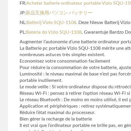
FR:
Acheter batterie ordinateur portable Vizio SQU-1
JP:
新品互換用パソコン バッテリー
NL:
Batterij Vizio SQU-1108
. Deze Nieuw Batterij Vizi
PL:
Bateria do Vizio SQU-1108
, Gwarantuje Bardzo Do
Augmenter l’autonomie d’une batterie ordinateur por
La Batterie pc portable Vizio SQU-1108 mérite une atte
nombreuses astuces très simples existent.
Economisez votre consommation facilement
Pour réduire la consommation de votre batterie, ajus
Luminosité : le niveau maximal de base n’est pas forc
portable inutilement.
Le mode veille : Si votre ordinateur dispose du rétroécl
Réseau Wi-Fi : pensez à retirer l’option réseau Wi-Fi si 
Le réseau Bluetooth : De moins en moins utilisé, il est
Application et périphériques : retirez systématiquement
Réduire l’état maximal du processeur.
Bien gérer la recharge de la batterie
Il est vrai que l’ordinateur portable ne brille pas, e