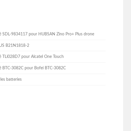
lité SDL-9834117 pour HUBSAN Zino Pro+ Plus drone
ASUS B21N1818-2
ité TLi028D7 pour Alcatel One Touch
lité BTC-3082C pour Bofei BTC-3082C
les batteries