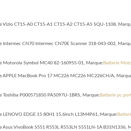
tible Vizio CT15-A0 CT15-A1 CT15-A2 CT15-A5 SQU-1108, Marqu
ible Intermec CN70 Intermec CN70E Scanner 318-043-002, Marqu
ible Motorola Symbol MC40 82-160955-01, Marque:
Batterie Mot
atible APPLE MacBook Pro 17 MC226 MC226 MC226CH/A, Marqu
ible Toshiba P000571850 PA5097U-1BRS, Marque:
Batterie pc por
tible LENOVO EDGE 15 80H1 15.6inch L13M4P61, Marque:
Batter
tible Asus VivoBook S551 R553L R553LN S551LN-1A B31N1336, 