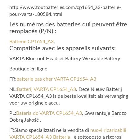
http://www.toutbatteries.com/cp1654_a3-batterie-
pour-varta-180584.html
Les numéros des batteries qui peuvent être
remplacés (P/N) :
Batterie CP1654_A3
,
Compatible avec les appareils suivants:
VARTA Bluetoot Headset Battery Wearable Battery
Boutique en ligne
FR:
batterie pas cher VARTA CP1654_A3
NL:
Batterij VARTA CP1654_A3
. Deze Nieuw Batterij
VARTA CP1654_A3 is de beste kwaliteit als vervanging
voor uw originele accu.
PL:
Bateria do VARTA CP1654_A3
, Gwarantuje Bardzo
Dobrą Jakość .
IT:Siamo specializzati nella vendita di
nuovi ricaricabili
VARTA CP1654_A3 Batteria
, è sottoposto a rigorosi