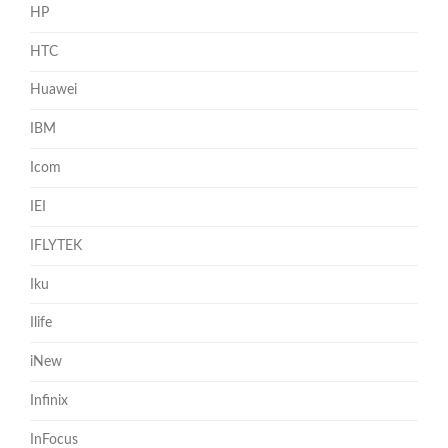
HP
HTC
Huawei
IBM
Icom
IEI
IFLYTEK
Iku
Ilife
iNew
Infinix
InFocus