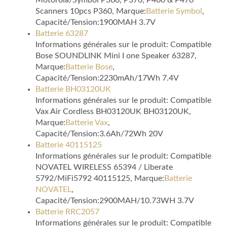
Motorola/Symbol P360, P370, P460 & P470
Scanners 10pcs P360, Marque:
Batterie Symbol
,
Capacité/Tension:1900MAH 3.7V
Batterie 63287
Informations générales sur le produit: Compatible
Bose SOUNDLINK Mini I one Speaker 63287,
Marque:
Batterie Bose
,
Capacité/Tension:2230mAh/17Wh 7.4V
Batterie BH03120UK
Informations générales sur le produit: Compatible
Vax Air Cordless BH03120UK BH03120UK,
Marque:
Batterie Vax
,
Capacité/Tension:3.6Ah/72Wh 20V
Batterie 40115125
Informations générales sur le produit: Compatible
NOVATEL WIRELESS 65394 / Liberate
5792/MiFi5792 40115125, Marque:
Batterie
NOVATEL
,
Capacité/Tension:2900MAH/10.73WH 3.7V
Batterie RRC2057
Informations générales sur le produit: Compatible