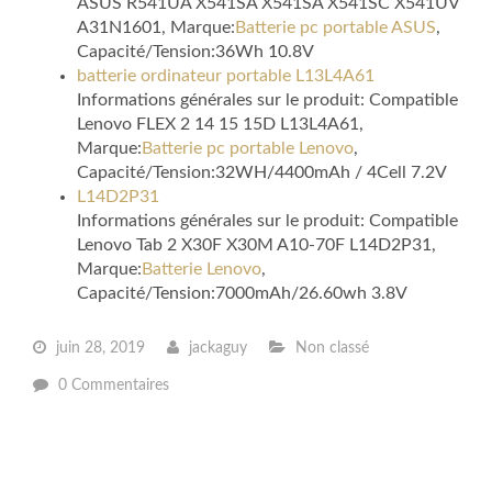
ASUS R541UA X541SA X541SA X541SC X541UV
A31N1601, Marque:
Batterie pc portable ASUS
,
Capacité/Tension:36Wh 10.8V
batterie ordinateur portable L13L4A61
Informations générales sur le produit: Compatible
Lenovo FLEX 2 14 15 15D L13L4A61,
Marque:
Batterie pc portable Lenovo
,
Capacité/Tension:32WH/4400mAh / 4Cell 7.2V
L14D2P31
Informations générales sur le produit: Compatible
Lenovo Tab 2 X30F X30M A10-70F L14D2P31,
Marque:
Batterie Lenovo
,
Capacité/Tension:7000mAh/26.60wh 3.8V
juin 28, 2019
jackaguy
Non classé
0 Commentaires