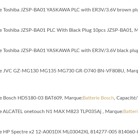
tible Toshiba JZSP-BA01 YASKAWA PLC with ER3V/3.6V brown p
ible Toshiba JZSP-BA01 PLC With Black Plug 10pcs JZSP-BA01, 
tible Toshiba JZSP-BA01 YASKAWA PLC with ER3V/3.6V black pl
patible JVC GZ-MG130 MG135 MG730 GR-D740 BN-VF808U, Marq
ible Bosch HDS180-03 BAT609, Marque:
Batterie Bosch
, Capacit
tible ALCATEL onetouch N1 MAX M823 TLP035Aj , Marque:
Batteri
atible HP Spectre x2 12-A001DX ML03042XL 814277-005 814060