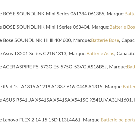
tible BOSE SOUNDLINK Mini Series 061384 061385, Marque:
Batt
ible BOSE SOUNDLINK Mini I Series 063404, Marque:
Batterie Bo
le Bose SOUNDLINK I II III 404600, Marque:
Batterie Bose
, Capa
ble Asus TX201 Series C21N1313, Marque:
Batterie Asus
, Capacit
tible ACER ASPIRE F5-573G E5-575G-53VG AS16B5J, Marque:
Bat
ible iPad 1st A1315 A1219 A1337 616-0448 A1315, Marque:
Batte
atible ASUS R541UA X541SA X541SA X541SC X541UV A31N1601,
ible Lenovo FLEX 2 14 15 15D L13L4A61, Marque:
Batterie pc por