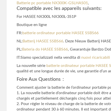
Batterie pc portable NX300K-GSLHAS01
,
Compatible avec les appareils suivants:
For HASEE NX300L NX300L-3S1P
Boutique en ligne
FR:
batterie ordinateur portable HASEE SSBS66
NL:
Batterij HASEE SSBS66
. Deze Nieuw Batterij HASEE
PL:
Bateria do HASEE SSBS66
, Gwarantuje Bardzo Dob
IT:Siamo specializzati nella vendita di
nuovi ricaricabi
La nouvelle série
batterie ordinateur portable HASEE
qualité et une longue durée de vie, une garantie d’un an
Foire Aux Questions：
Comment ajuster la batterie de l’ordinateur portable
1. La nouvelle batterie d’ordinateur portable doit êtr
chargés et partiellement déchargés cinq fois pour att
2. Pour régler le niveau de charge de la batterie de vo
ordinateur pendant 30 à 60 minutes. Il est important de