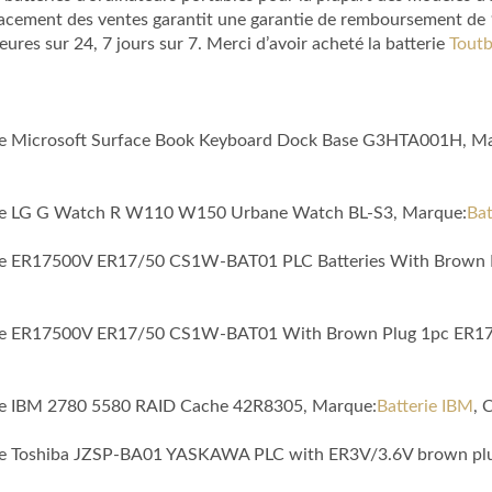
lacement des ventes garantit une garantie de remboursement de 1 
es sur 24, 7 jours sur 7. Merci d’avoir acheté la batterie
Toutb
ible Microsoft Surface Book Keyboard Dock Base G3HTA001H, M
tible LG G Watch R W110 W150 Urbane Watch BL-S3, Marque:
Bat
atible ER17500V ER17/50 CS1W-BAT01 PLC Batteries With Bro
atible ER17500V ER17/50 CS1W-BAT01 With Brown Plug 1pc ER1
ible IBM 2780 5580 RAID Cache 42R8305, Marque:
Batterie IBM
, 
tible Toshiba JZSP-BA01 YASKAWA PLC with ER3V/3.6V brown p