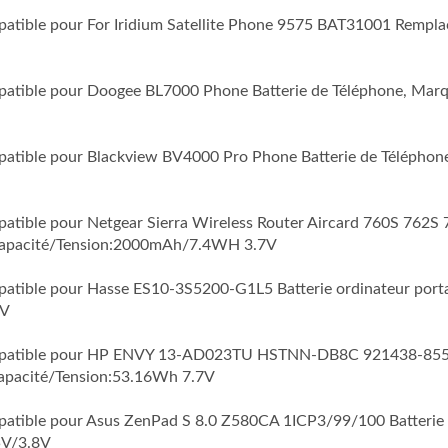
mpatible pour For Iridium Satellite Phone 9575 BAT31001 Rempl
mpatible pour Doogee BL7000 Phone Batterie de Téléphone, Marq
mpatible pour Blackview BV4000 Pro Phone Batterie de Téléphon
mpatible pour Netgear Sierra Wireless Router Aircard 760S 762
Capacité/Tension:2000mAh/7.4WH 3.7V
mpatible pour Hasse ES10-3S5200-G1L5 Batterie ordinateur port
8V
Compatible pour HP ENVY 13-AD023TU HSTNN-DB8C 921438-855 T
Capacité/Tension:53.16Wh 7.7V
ompatible pour Asus ZenPad S 8.0 Z580CA 1ICP3/99/100 Batterie
5V/3.8V