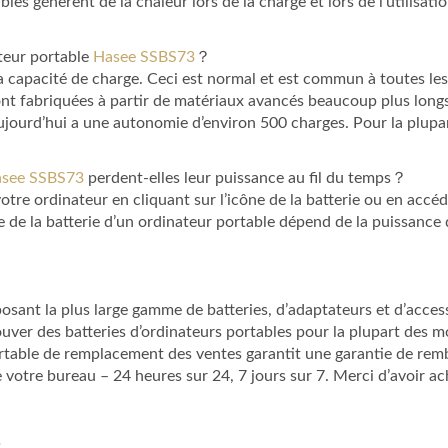
bles génèrent de la chaleur lors de la charge et lors de l’utilisati
ateur portable
Hasee SSBS73
？
sa capacité de charge. Ceci est normal et est commun à toutes les
ont fabriquées à partir de matériaux avancés beaucoup plus longs 
aujourd’hui a une autonomie d’environ 500 charges. Pour la plupart
Hasee SSBS73
perdent-elles leur puissance au fil du temps？
votre ordinateur en cliquant sur l’icône de la batterie ou en acc
 de la batterie d’un ordinateur portable dépend de la puissance de
osant la plus large gamme de batteries, d’adaptateurs et d’access
uver des batteries d’ordinateurs portables pour la plupart des 
ortable de remplacement des ventes garantit une garantie de rem
votre bureau – 24 heures sur 24, 7 jours sur 7. Merci d’avoir ac
3