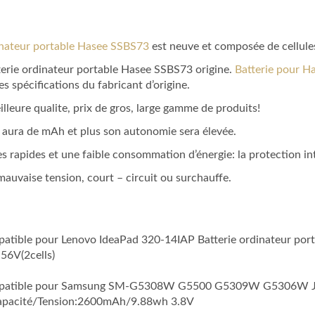
inateur portable Hasee SSBS73
est neuve et composée de cellules
tterie ordinateur portable Hasee SSBS73 origine.
Batterie pour 
s spécifications du fabricant d’origine.
lleure qualite, prix de gros, large gamme de produits!
le aura de mAh et plus son autonomie sera élevée.
s rapides et une faible consommation d’énergie: la protection intég
e mauvaise tension, court – circuit ou surchauffe.
mpatible pour Lenovo IdeaPad 320-14IAP Batterie ordinateur por
6V(2cells)
 Compatible pour Samsung SM-G5308W G5500 G5309W G5306W J5
apacité/Tension:2600mAh/9.88wh 3.8V