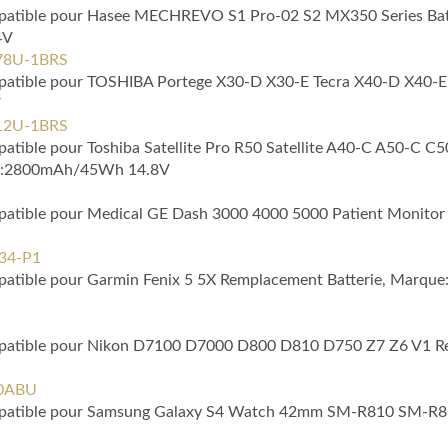
ompatible pour Hasee MECHREVO S1 Pro-02 S2 MX350 Series Batt
4V
5278U-1BRS
ompatible pour TOSHIBA Portege X30-D X30-E Tecra X40-D X40-E 
V
5212U-1BRS
patible pour Toshiba Satellite Pro R50 Satellite A40-C A50-C C5
on:2800mAh/45Wh 14.8V
ompatible pour Medical GE Dash 3000 4000 5000 Patient Monitor
334-P1
mpatible pour Garmin Fenix 5 5X Remplacement Batterie, Marque
Compatible pour Nikon D7100 D7000 D800 D810 D750 Z7 Z6 V1 R
10ABU
Compatible pour Samsung Galaxy S4 Watch 42mm SM-R810 SM-R8