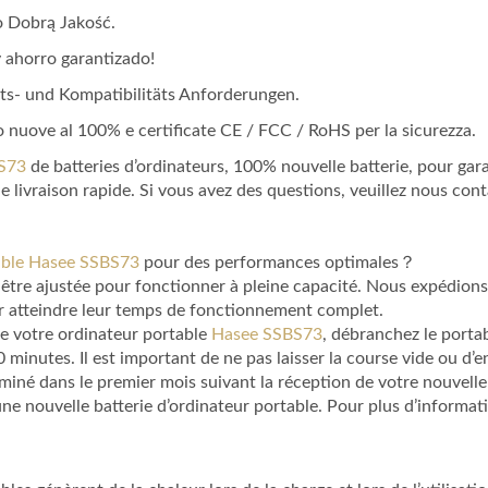
o Dobrą Jakość.
y ahorro garantizado!
heits- und Kompatibilitäts Anforderungen.
no nuove al 100% e certificate CE / FCC / RoHS per la sicurezza.
BS73
de batteries d’ordinateurs, 100% nouvelle batterie, pour gar
e livraison rapide. Si vous avez des questions, veuillez nous cont
table Hasee SSBS73
pour des performances optimales？
it être ajustée pour fonctionner à pleine capacité. Nous expédio
ur atteindre leur temps de fonctionnement complet.
 de votre ordinateur portable
Hasee SSBS73
, débranchez le portab
minutes. Il est important de ne pas laisser la course vide ou d’
miné dans le premier mois suivant la réception de votre nouvelle
ne nouvelle batterie d’ordinateur portable. Pour plus d’informatio