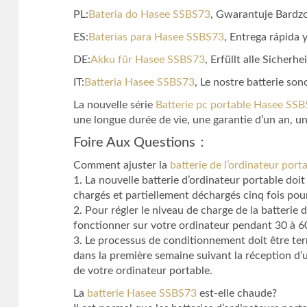
PL:
Bateria do Hasee SSBS73
, Gwarantuje Bardz
ES:
Baterías para Hasee SSBS73
, Entrega rápida 
DE:
Akku für Hasee SSBS73
, Erfüllt alle Sicher
IT:
Batteria Hasee SSBS73
, Le nostre batterie so
La nouvelle série
Batterie pc portable Hasee SS
une longue durée de vie, une garantie d’un an, un
Foire Aux Questions：
Comment ajuster la
batterie de l’ordinateur por
1. La nouvelle batterie d’ordinateur portable do
chargés et partiellement déchargés cinq fois po
2. Pour régler le niveau de charge de la batterie
fonctionner sur votre ordinateur pendant 30 à 60 
3. Le processus de conditionnement doit être ter
dans la première semaine suivant la réception d’u
de votre ordinateur portable.
La
batterie Hasee SSBS73
est-elle chaude?