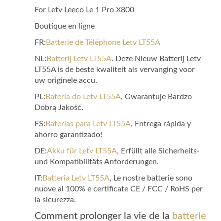
For Letv Leeco Le 1 Pro X800
Boutique en ligne
FR:
Batterie de Téléphone Letv LT55A
NL:
Batterij Letv LT55A
. Deze Nieuw Batterij Letv
LT55A is de beste kwaliteit als vervanging voor
uw originele accu.
PL:
Bateria do Letv LT55A
, Gwarantuje Bardzo
Dobrą Jakość.
ES:
Baterías para Letv LT55A
, Entrega rápida y
ahorro garantizado!
DE:
Akku für Letv LT55A
, Erfüllt alle Sicherheits-
und Kompatibilitäts Anforderungen.
IT:
Batteria Letv LT55A
, Le nostre batterie sono
nuove al 100% e certificate CE / FCC / RoHS per
la sicurezza.
Comment prolonger la vie de la
batterie