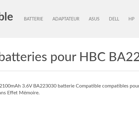
ble
BATTERIE
ADAPTATEUR
ASUS
DELL
HP
 batteries pour HBC BA2
té 2100mAh 3.6V BA223030 batterie Compatible compatibles pou
sans Effet Mémoire.