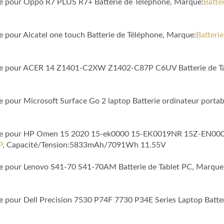
ble pour Oppo R7 PLUS R7+ Batterie de Téléphone, Marque:
Batte
le pour Alcatel one touch Batterie de Téléphone, Marque:
Batterie
tible pour ACER 14 Z1401-C2XW Z1402-C87P C6UV Batterie de T
le pour Microsoft Surface Go 2 laptop Batterie ordinateur porta
tible pour HP Omen 15 2020 15-ek0000 15-EK0019NR 15Z-EN000
P
, Capacité/Tension:5833mAh/7091Wh 11.55V
ble pour Lenovo S41-70 S41-70AM Batterie de Tablet PC, Marque
le pour Dell Precision 7530 P74F 7730 P34E Series Laptop Batte