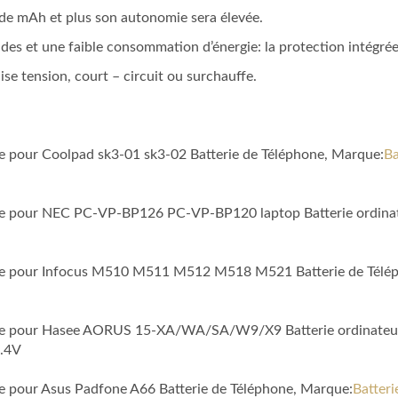
a de mAh et plus son autonomie sera élevée.
des et une faible consommation d’énergie: la protection intégrée du
aise tension, court – circuit ou surchauffe.
le pour Coolpad sk3-01 sk3-02 Batterie de Téléphone, Marque:
Ba
ible pour NEC PC-VP-BP126 PC-VP-BP120 laptop Batterie ordina
ible pour Infocus M510 M511 M512 M518 M521 Batterie de Télé
tible pour Hasee AORUS 15-XA/WA/SA/W9/X9 Batterie ordinateur
.4V
le pour Asus Padfone A66 Batterie de Téléphone, Marque:
Batter