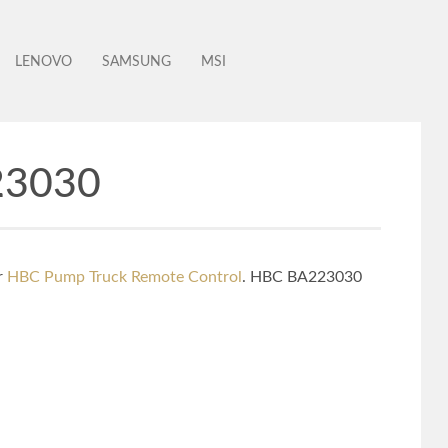
LENOVO
SAMSUNG
MSI
23030
r
HBC Pump Truck Remote Control
. HBC BA223030