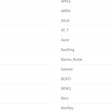
APPLE
ARRIS
ASUS
AT_T
Autel
BaoFeng
Barnes_Noble
batterie
BEATS
BENQ
Benz
BeoPlay