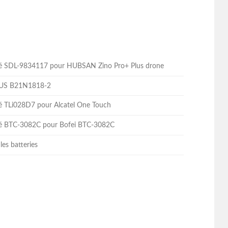
lité SDL-9834117 pour HUBSAN Zino Pro+ Plus drone
ASUS B21N1818-2
ité TLi028D7 pour Alcatel One Touch
lité BTC-3082C pour Bofei BTC-3082C
les batteries