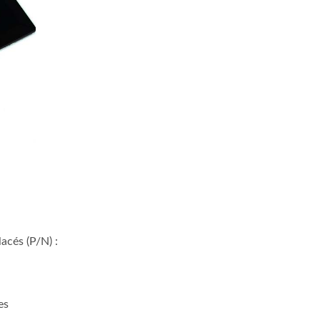
acés (P/N) :
es