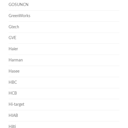
GOSUNCN
GreenWorks
Gtech
GVE
Haier
Harman
Hasee
HBC
HCB
Hi-target
HIAB
Hilti