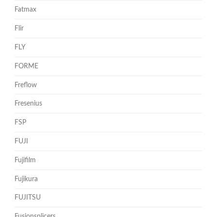
Fatmax
Flir
FLY
FORME
Freflow
Fresenius
FSP
FUJI
Fujifilm
Fujikura
FUJITSU
Fusionsplicers