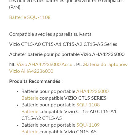
Les numéros des batteries qui peuvent être remplacés
(P/N) :
Batterie SQU-1108
,
Compatible avec les appareils suivants:
Vizio CT15-A0 CT15-A1 CT15-A2 CT15-A5 Series
Acheter baterie pour pc portable Vizio AHA42236000
NL:
Vizio AHA42236000 Accu
, PL :
Bateria do laptopów
Vizio AHA42236000
Produits Recommandés
:
Batterie pour pc portable
AHA42236000
Batterie
compatible VIZIO CT15 SERIES
Batterie pour pc portable
SQU-1108
Batterie
compatible Vizio CT15-A0 CT15-A1
CT15-A2 CT15-A5
Batterie pour pc portable
SQU-1109
Batterie
compatible Vizio CN15-A5