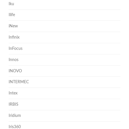
Iku
Ilife
iNew
Infinix
InFocus
Innos
INOVO
INTERMEC
Intex
IRBIS
Iridium
Iris360