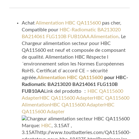
Achat
Alimentation HBC QA115600
pas cher,
Compatible pour
HBC-Radiomatic BA213020
BA214061 FLG110B FUB10AA Alimentation
. Le
Chargeur alimentation secteur pour HBC
QA115600 est neuf et composée de composant
de qualité. Alimentation HBC Réspecte l
´environnement selon les Normes Européennes
RoHS. Certificat d`accord CE – sécurité
agréée.
Alimentation HBC QA115600
pour HBC-
Radiomatic BA213020 BA214061 FLG110B
FUB10AA
Link del prodotto ：
HBC QA115600
Adapter
HBC QA115600 Adapter
HBC QA115600
Alimentation
HBC QA115600 Adapter
HBC
QA115600 Adapter
Marque:
HBC
, 3.15AT ,
3.15AThttp://www.toutbatteries.com/QA115600-