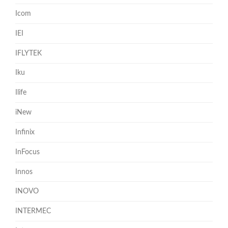
Icom
IEI
IFLYTEK
Iku
Ilife
iNew
Infinix
InFocus
Innos
INOVO
INTERMEC