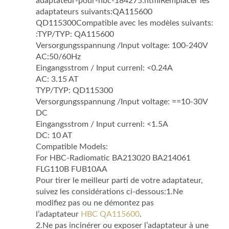
adaptateur-pour-hbc-184275.htmlRemplacer les
adaptateurs suivants:QA115600
QD115300Compatible avec les modèles suivants:
:TYP/TYP: QA115600
Versorgungsspannung /Input voltage: 100-240V
AC:50/60Hz
Eingangsstrom / Input currenl: <0.24A
AC: 3.15 AT
TYP/TYP: QD115300
Versorgungsspannung /Input voltage: ==10-30V
DC
Eingangsstrom / Input currenl: <1.5A
DC: 10 AT
Compatible Models:
For HBC-Radiomatic BA213020 BA214061
FLG110B FUB10AA
Pour tirer le meilleur parti de votre adaptateur,
suivez les considérations ci-dessous:1.Ne
modifiez pas ou ne démontez pas
l’adaptateur
HBC QA115600
.
2.Ne pas incinérer ou exposer l’adaptateur à une