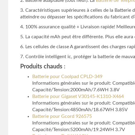
2. Batterie adaptable (tout neuf): La
Batterie de Télép
3. Caractéristiques supérieures à celles de la Batterie
atteindre ou dépasser les spécifications du fabricant d’
4. 100% assurance qualité + Livraison rapide! Meilleure
5. La capacité mAh peut être différente. Plus elle aur
6. Les cellules de classe A garantissent des charges rapi
7. Contrôle intelligent ic, protéger la batterie de mauv
Produits chauds
:
Batterie pour Coolpad CPLD-349
Informations générales sur le produit: Compatib
Capacité/Tension:2000mAh/7.6WH 3.8V
Batterie pour Gigaset V30145-K1310-X464
Informations générales sur le produit: Compatib
Capacité/Tension:4850mAh/18.67WH 3.85V
Batterie pour Gcord 926575
Informations générales sur le produit: Compatib
Capacité/Tension:5200mAh/19.24WH 3.7V