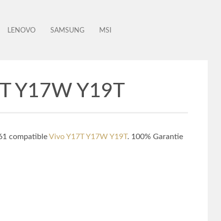
LENOVO
SAMSUNG
MSI
17T Y17W Y19T
-61 compatible
Vivo Y17T Y17W Y19T
. 100% Garantie