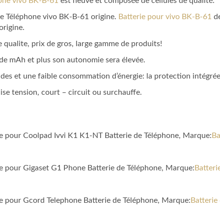
hone vivo BK-B-61
est neuve et composée de cellules de qualité.
 de Téléphone vivo BK-B-61 origine.
Batterie pour vivo BK-B-61
de
origine.
 qualite, prix de gros, large gamme de produits!
a de mAh et plus son autonomie sera élevée.
des et une faible consommation d’énergie: la protection intégrée du
aise tension, court – circuit ou surchauffe.
le pour Coolpad Ivvi K1 K1-NT Batterie de Téléphone, Marque:
Ba
le pour Gigaset G1 Phone Batterie de Téléphone, Marque:
Batteri
le pour Gcord Telephone Batterie de Téléphone, Marque:
Batterie