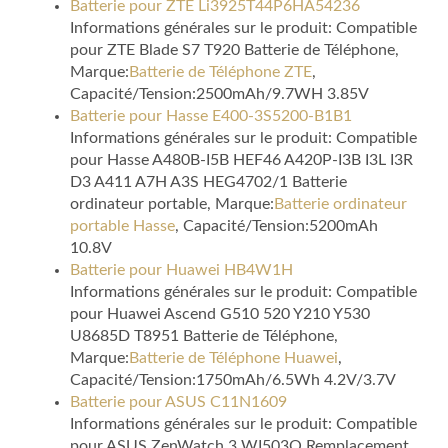
Batterie pour ZTE Li3925T44P6HA54236
Informations générales sur le produit: Compatible
pour ZTE Blade S7 T920 Batterie de Téléphone,
Marque:
Batterie de Téléphone ZTE
,
Capacité/Tension:2500mAh/9.7WH 3.85V
Batterie pour Hasse E400-3S5200-B1B1
Informations générales sur le produit: Compatible
pour Hasse A480B-I5B HEF46 A420P-I3B I3L I3R
D3 A411 A7H A3S HEG4702/1 Batterie
ordinateur portable, Marque:
Batterie ordinateur
portable Hasse
, Capacité/Tension:5200mAh
10.8V
Batterie pour Huawei HB4W1H
Informations générales sur le produit: Compatible
pour Huawei Ascend G510 520 Y210 Y530
U8685D T8951 Batterie de Téléphone,
Marque:
Batterie de Téléphone Huawei
,
Capacité/Tension:1750mAh/6.5Wh 4.2V/3.7V
Batterie pour ASUS C11N1609
Informations générales sur le produit: Compatible
pour ASUS ZenWatch 3 WI503Q Remplacement