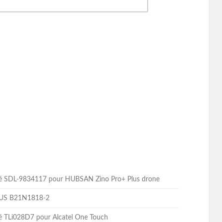
lité SDL-9834117 pour HUBSAN Zino Pro+ Plus drone
ASUS B21N1818-2
ité TLi028D7 pour Alcatel One Touch