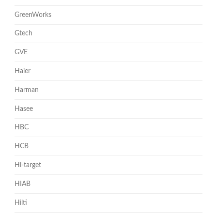
GreenWorks
Gtech
GVE
Haier
Harman
Hasee
HBC
HCB
Hi-target
HIAB
Hilti