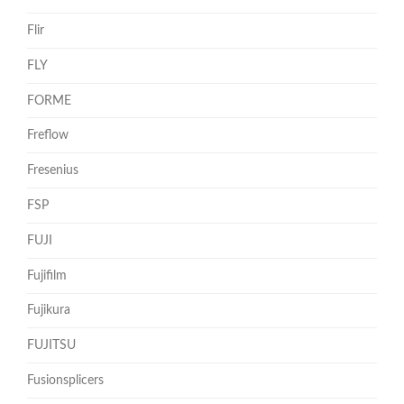
Flir
FLY
FORME
Freflow
Fresenius
FSP
FUJI
Fujifilm
Fujikura
FUJITSU
Fusionsplicers