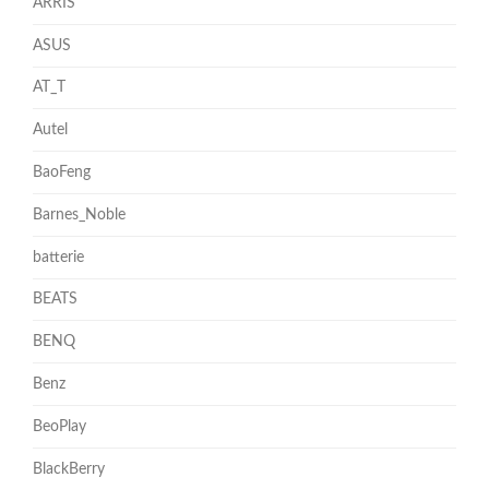
ARRIS
ASUS
AT_T
Autel
BaoFeng
Barnes_Noble
batterie
BEATS
BENQ
Benz
BeoPlay
BlackBerry