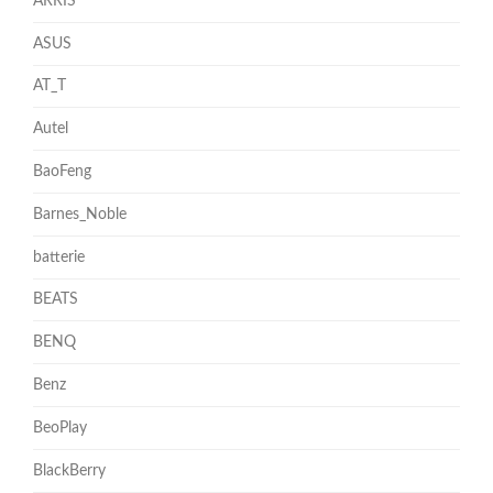
ARRIS
ASUS
AT_T
Autel
BaoFeng
Barnes_Noble
batterie
BEATS
BENQ
Benz
BeoPlay
BlackBerry