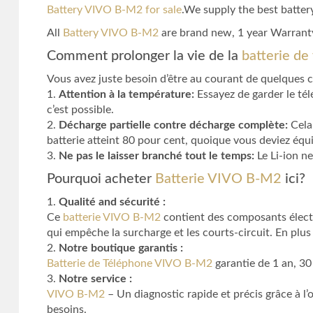
Battery VIVO B-M2 for sale
.We supply the best batter
All
Battery VIVO B-M2
are brand new, 1 year Warrant
Comment prolonger la vie de la
batterie d
Vous avez juste besoin d’être au courant de quelques 
1.
Attention à la température:
Essayez de garder le tél
c’est possible.
2.
Décharge partielle contre décharge complète:
Cela 
batterie atteint 80 pour cent, quoique vous deviez équi
3.
Ne pas le laisser branché tout le temps:
Le Li-ion ne
Pourquoi acheter
Batterie VIVO B-M2
ici?
1.
Qualité and sécurité :
Ce
batterie VIVO B-M2
contient des composants électro
qui empêche la surcharge et les courts-circuit. En plus
2.
Notre boutique garantis :
Batterie de Téléphone VIVO B-M2
garantie de 1 an, 3
3.
Notre service :
VIVO B-M2
– Un diagnostic rapide et précis grâce à l
besoins.