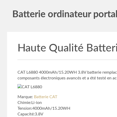
Batterie ordinateur porta
Haute Qualité Batte
CAT L6880 4000mAh/15.20WH 3.8V batterie rempla
composants électroniques avancés et a été testé en acc
Marque:
Batterie CAT
Chimie:Li-ion
Tension:4000mAh/15.20WH
Capacité:3.8V