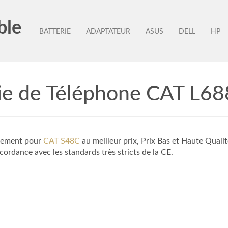
ble
BATTERIE
ADAPTATEUR
ASUS
DELL
HP
rie de Téléphone CAT L6
cement pour
CAT S48C
au meilleur prix, Prix Bas et Haute Quali
ordance avec les standards très stricts de la CE.