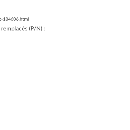
at-184606.html
 remplacés (P/N) :