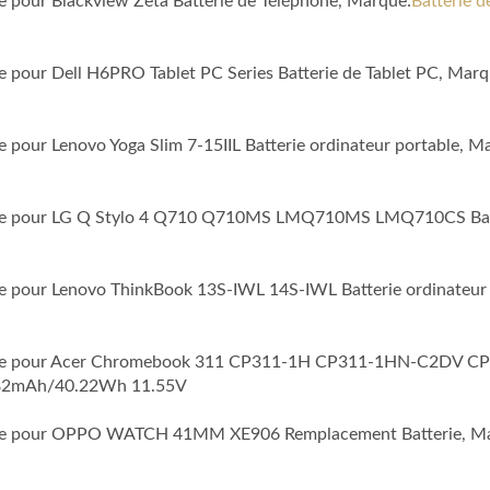
le pour Blackview Zeta Batterie de Téléphone, Marque:
Batterie 
le pour Dell H6PRO Tablet PC Series Batterie de Tablet PC, Marq
e pour Lenovo Yoga Slim 7-15IIL Batterie ordinateur portable, M
tible pour LG Q Stylo 4 Q710 Q710MS LMQ710MS LMQ710CS Batt
ble pour Lenovo ThinkBook 13S-IWL 14S-IWL Batterie ordinateur
tible pour Acer Chromebook 311 CP311-1H CP311-1HN-C2DV CP31
3482mAh/40.22Wh 11.55V
atible pour OPPO WATCH 41MM XE906 Remplacement Batterie, M