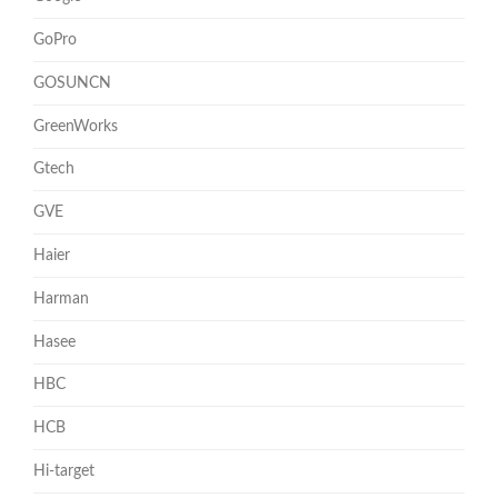
GoPro
GOSUNCN
GreenWorks
Gtech
GVE
Haier
Harman
Hasee
HBC
HCB
Hi-target