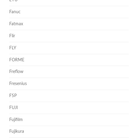
EYU
Fanuc
Fatmax
Flir
FLY
FORME
Freflow
Fresenius
FSP
FUJI
Fujifilm
Fujikura