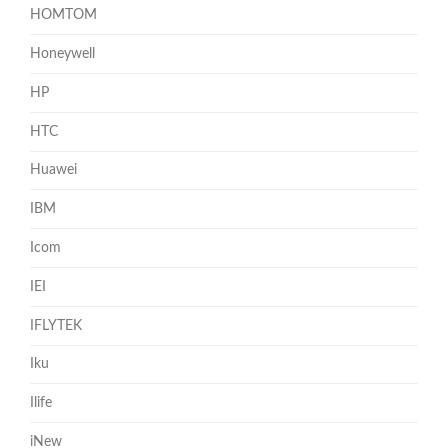
HOMTOM
Honeywell
HP
HTC
Huawei
IBM
Icom
IEI
IFLYTEK
Iku
Ilife
iNew