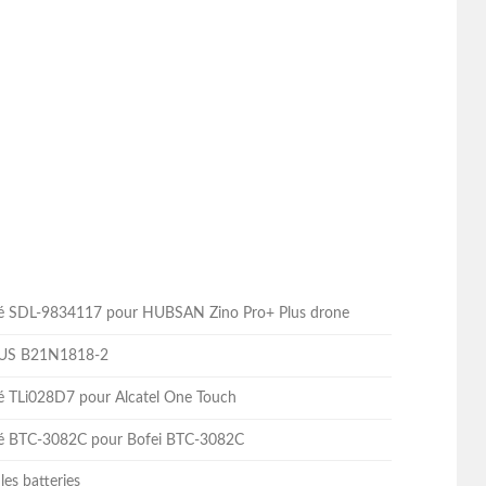
lité SDL-9834117 pour HUBSAN Zino Pro+ Plus drone
ASUS B21N1818-2
ité TLi028D7 pour Alcatel One Touch
lité BTC-3082C pour Bofei BTC-3082C
les batteries