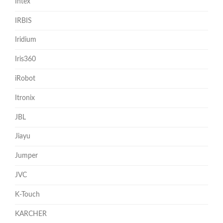
Intex
IRBIS
Iridium
Iris360
iRobot
Itronix
JBL
Jiayu
Jumper
JVC
K-Touch
KARCHER