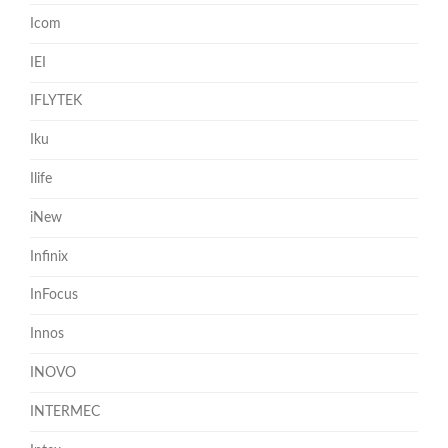
Icom
IEI
IFLYTEK
Iku
Ilife
iNew
Infinix
InFocus
Innos
INOVO
INTERMEC