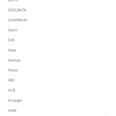
GoPro
GOSUNCN
GreenWorks
Gtech
GVE
Haier
Harman
Hasee
HBC
HCB
Hi-target
HIAB