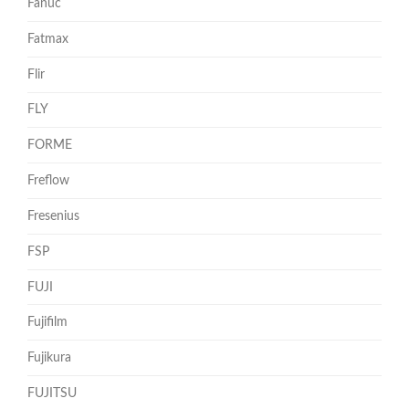
Fanuc
Fatmax
Flir
FLY
FORME
Freflow
Fresenius
FSP
FUJI
Fujifilm
Fujikura
FUJITSU