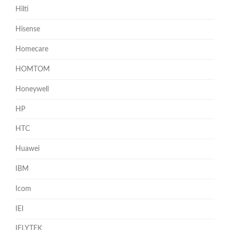
Hilti
Hisense
Homecare
HOMTOM
Honeywell
HP
HTC
Huawei
IBM
Icom
IEI
IFLYTEK