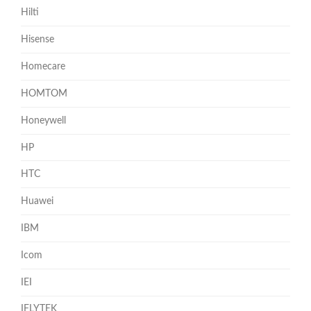
Hilti
Hisense
Homecare
HOMTOM
Honeywell
HP
HTC
Huawei
IBM
Icom
IEI
IFLYTEK