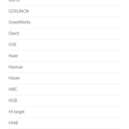
GoPro
GOSUNCN
GreenWorks
Gtech
GVE
Haier
Harman
Hasee
HBC
HCB
Hi-target
HIAB