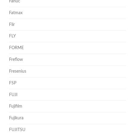
Fanuc
Fatmax
Flir
FLY
FORME
Freflow
Fresenius
FSP
FUJI
Fujifilm
Fujikura
FUJITSU