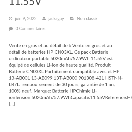
11.55V
juin 9, 2022
jackaguy
Non classé
0 Commentaires
Vente en gros et au détail de b Vente en gros et au
détail de batteries HP CN03XL, Ce pack Batterie
ordinateur portable 5020mAh/57.9Wh 11.55V est
équipé de cellules Li-ion de haute qualité. Produit
Batterie CN03XL Parfaitement compatible avec et HP
13-AB001 13-AB099 13T-AB000 901308-421 HSTNN-
LB7L. remboursement de 30 jours, garantie de 1 an,
100% neuf. Marque: Batterie HPChimie:Li-
ionTension:5020mAh/57.9WhCapacité:11.55VRéférence:H
[…]