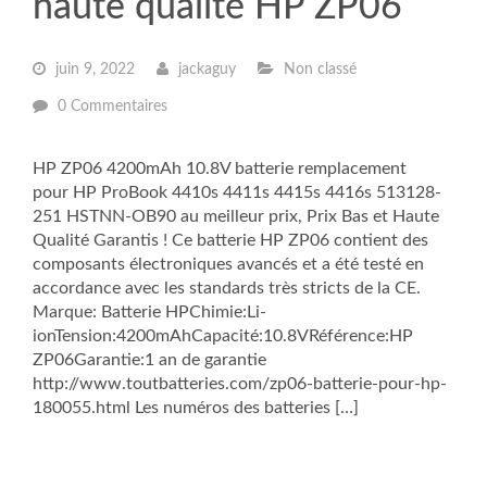
haute qualité HP ZP06
juin 9, 2022
jackaguy
Non classé
0 Commentaires
HP ZP06 4200mAh 10.8V batterie remplacement
pour HP ProBook 4410s 4411s 4415s 4416s 513128-
251 HSTNN-OB90 au meilleur prix, Prix Bas et Haute
Qualité Garantis ! Ce batterie HP ZP06 contient des
composants électroniques avancés et a été testé en
accordance avec les standards très stricts de la CE.
Marque: Batterie HPChimie:Li-
ionTension:4200mAhCapacité:10.8VRéférence:HP
ZP06Garantie:1 an de garantie
http://www.toutbatteries.com/zp06-batterie-pour-hp-
180055.html Les numéros des batteries […]