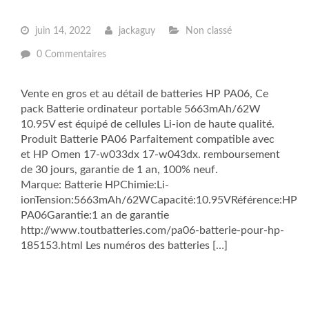
juin 14, 2022
jackaguy
Non classé
0 Commentaires
Vente en gros et au détail de batteries HP PA06, Ce
pack Batterie ordinateur portable 5663mAh/62W
10.95V est équipé de cellules Li-ion de haute qualité.
Produit Batterie PA06 Parfaitement compatible avec
et HP Omen 17-w033dx 17-w043dx. remboursement
de 30 jours, garantie de 1 an, 100% neuf.
Marque: Batterie HPChimie:Li-
ionTension:5663mAh/62WCapacité:10.95VRéférence:HP
PA06Garantie:1 an de garantie
http://www.toutbatteries.com/pa06-batterie-pour-hp-
185153.html Les numéros des batteries […]