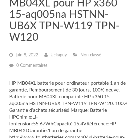
MB04XL pour HP x360
15-aq005na HSTNN-
UB6X TPN-W119 TPN-
W120
juin 8, 2022
jackaguy
Non classé
0 Commentaires
HP MB04XL batterie pour ordinateur portable 1 an de
garantie, Remboursement de 30 jours, 100% neuve.
Batterie pour MB04XL compatible HP x360 15-
aq005na HSTNN-UB6X TPN-W119 TPN-W120. 100%
Garantie d’achats sécurisés! Marque: Batterie
HPChimie:Li-
ionTension:55.67WhCapacité:15.4VRéférence:HP
MB04XLGarantie:1 an de garantie
http://www.toutbatteries.com/mb04xl-batterie-pour-