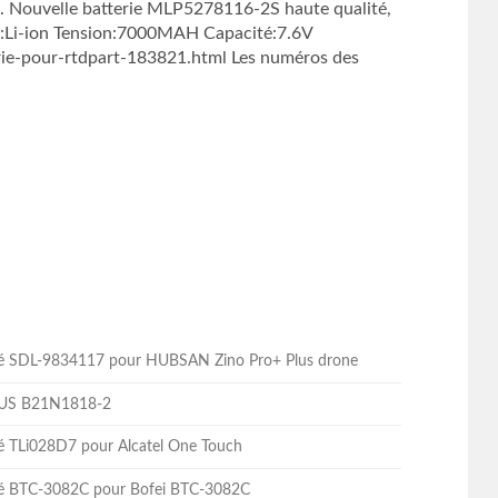
Nouvelle batterie MLP5278116-2S haute qualité,
e:Li-ion Tension:7000MAH Capacité:7.6V
ie-pour-rtdpart-183821.html Les numéros des
lité SDL-9834117 pour HUBSAN Zino Pro+ Plus drone
ASUS B21N1818-2
ité TLi028D7 pour Alcatel One Touch
lité BTC-3082C pour Bofei BTC-3082C