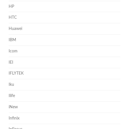
HP
HTC
Huawei
IBM
Icom
IEI
IFLYTEK
Iku
Ilife
iNew
Infinix