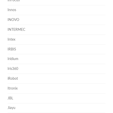
InFocus
Innos
INOVO
INTERMEC
Intex
IRBIS
Iridium
Iris360
iRobot
Itronix
JBL
Jiayu