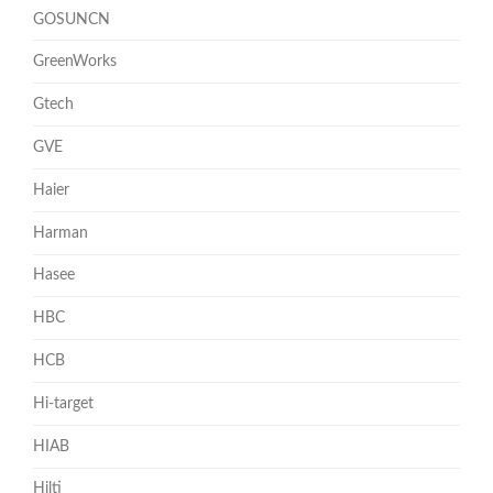
GOSUNCN
GreenWorks
Gtech
GVE
Haier
Harman
Hasee
HBC
HCB
Hi-target
HIAB
Hilti