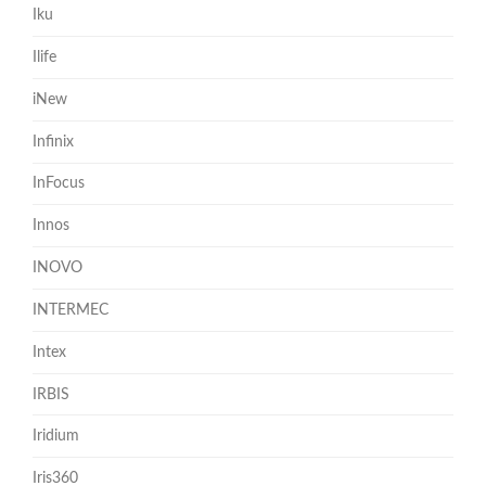
Iku
Ilife
iNew
Infinix
InFocus
Innos
INOVO
INTERMEC
Intex
IRBIS
Iridium
Iris360