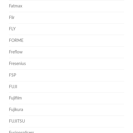
Fatmax
Flir
FLY
FORME
Freflow
Fresenius
FSP
FUJI
Fujifilm
Fujikura
FUJITSU
Fusionsplicers