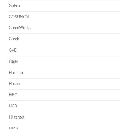
GoPro
GOSUNCN
GreenWorks
Gtech
GVE
Haier
Harman
Hasee
HBC
HCB
Hi-target
HIAB