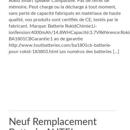
Rokid Smart speaker Compatible. Pas de l’effet de
mémoire, Peut charge ou la décharge à tout moment,
sans perte de capacité fabriqués en matériaux de haute
qualité, nos produits sont certifiés de CE, testés par le
fabricant. Marque: Batterie RokidChimie:Li-
ionTension:4000mAh/14.8WHCapacité:3.7VRéférence:Roki
BA1801CBGarantie:1 an de garantie
http://www.toutbatteries.com/ba1801cb-batterie-
pour-rokid-183803.html Les numéros des batteries […]
Neuf Remplacement