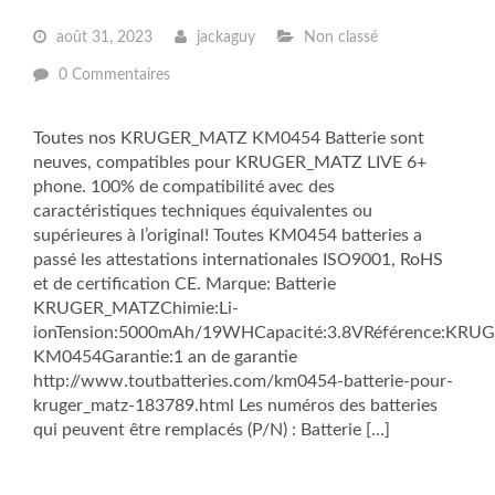
août 31, 2023
jackaguy
Non classé
0 Commentaires
Toutes nos KRUGER_MATZ KM0454 Batterie sont
neuves, compatibles pour KRUGER_MATZ LIVE 6+
phone. 100% de compatibilité avec des
caractéristiques techniques équivalentes ou
supérieures à l’original! Toutes KM0454 batteries a
passé les attestations internationales ISO9001, RoHS
et de certification CE. Marque: Batterie
KRUGER_MATZChimie:Li-
ionTension:5000mAh/19WHCapacité:3.8VRéférence:KR
KM0454Garantie:1 an de garantie
http://www.toutbatteries.com/km0454-batterie-pour-
kruger_matz-183789.html Les numéros des batteries
qui peuvent être remplacés (P/N) : Batterie […]