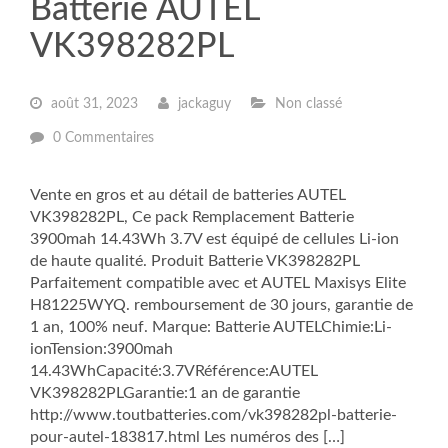
Batterie AUTEL
VK398282PL
août 31, 2023
jackaguy
Non classé
0 Commentaires
Vente en gros et au détail de batteries AUTEL
VK398282PL, Ce pack Remplacement Batterie
3900mah 14.43Wh 3.7V est équipé de cellules Li-ion
de haute qualité. Produit Batterie VK398282PL
Parfaitement compatible avec et AUTEL Maxisys Elite
H81225WYQ. remboursement de 30 jours, garantie de
1 an, 100% neuf. Marque: Batterie AUTELChimie:Li-
ionTension:3900mah
14.43WhCapacité:3.7VRéférence:AUTEL
VK398282PLGarantie:1 an de garantie
http://www.toutbatteries.com/vk398282pl-batterie-
pour-autel-183817.html Les numéros des […]