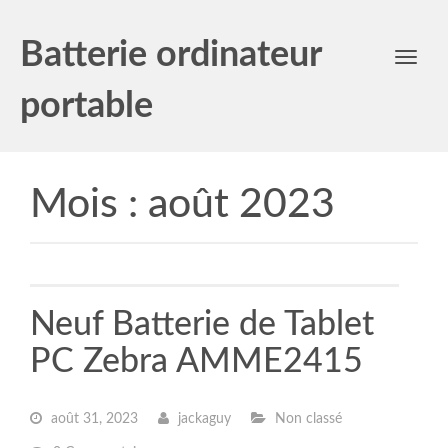
Batterie ordinateur
Toggl
navig
portable
Mois :
août 2023
Neuf Batterie de Tablet
PC Zebra AMME2415
août 31, 2023
jackaguy
Non classé