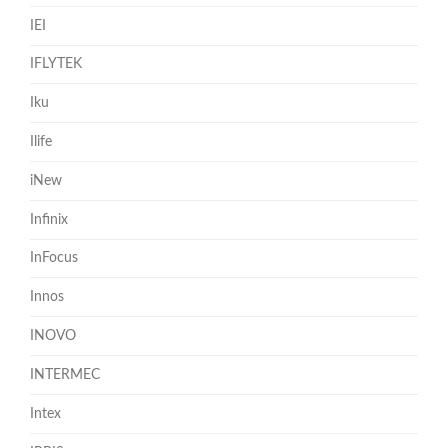
IEI
IFLYTEK
Iku
Ilife
iNew
Infinix
InFocus
Innos
INOVO
INTERMEC
Intex