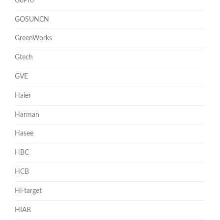
GoPro
GOSUNCN
GreenWorks
Gtech
GVE
Haier
Harman
Hasee
HBC
HCB
Hi-target
HIAB