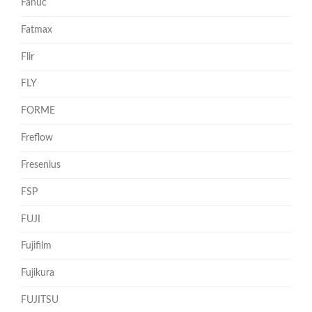
Fanuc
Fatmax
Flir
FLY
FORME
Freflow
Fresenius
FSP
FUJI
Fujifilm
Fujikura
FUJITSU