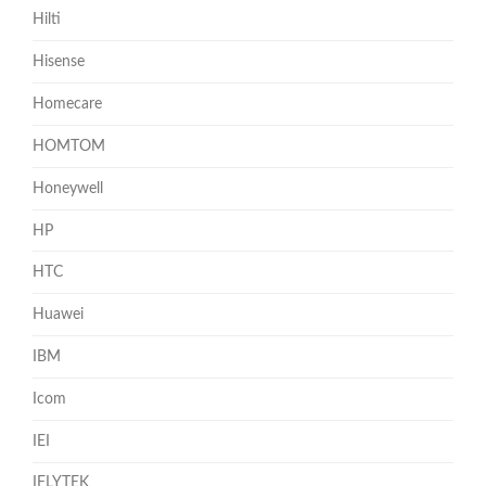
Hilti
Hisense
Homecare
HOMTOM
Honeywell
HP
HTC
Huawei
IBM
Icom
IEI
IFLYTEK