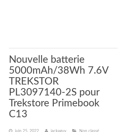
Nouvelle batterie
5000mAh/38Wh 7.6V
TREKSTOR
PL3097140-2S pour
Trekstore Primebook
C13
juin 25, 2022
jackaguy
Non classé