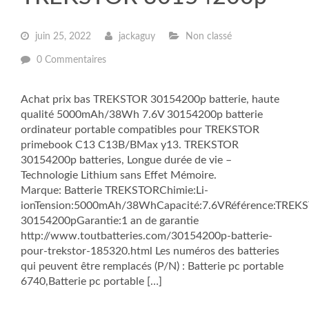
juin 25, 2022
jackaguy
Non classé
0 Commentaires
Achat prix bas TREKSTOR 30154200p batterie, haute
qualité 5000mAh/38Wh 7.6V 30154200p batterie
ordinateur portable compatibles pour TREKSTOR
primebook C13 C13B/BMax y13. TREKSTOR
30154200p batteries, Longue durée de vie –
Technologie Lithium sans Effet Mémoire.
Marque: Batterie TREKSTORChimie:Li-
ionTension:5000mAh/38WhCapacité:7.6VRéférence:TREK
30154200pGarantie:1 an de garantie
http://www.toutbatteries.com/30154200p-batterie-
pour-trekstor-185320.html Les numéros des batteries
qui peuvent être remplacés (P/N) : Batterie pc portable
6740,Batterie pc portable […]