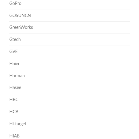
GoPro
GOSUNCN
GreenWorks
Gtech
GVE
Haier
Harman
Hasee
HBC
HCB
Hi-target
HIAB