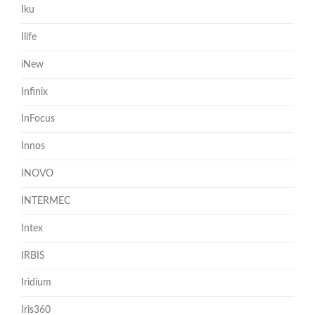
Iku
Ilife
iNew
Infinix
InFocus
Innos
INOVO
INTERMEC
Intex
IRBIS
Iridium
Iris360