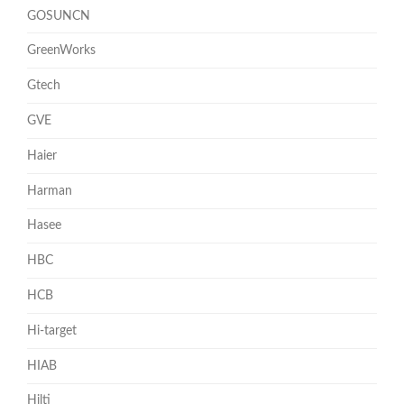
GOSUNCN
GreenWorks
Gtech
GVE
Haier
Harman
Hasee
HBC
HCB
Hi-target
HIAB
Hilti