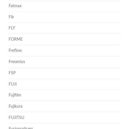
Fatmax
Flir
FLY
FORME
Freflow
Fresenius
FSP
FUJI
Fujifilm
Fujikura
FUJITSU
Fusionsplicers