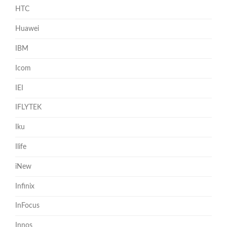
HTC
Huawei
IBM
Icom
IEI
IFLYTEK
Iku
Ilife
iNew
Infinix
InFocus
Innos