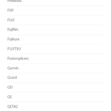
Fresenius
FSP
FUJI
Fujifilm
Fujikura
FUJITSU
Fusionsplicers
Garmin
Gcord
GD
GE
GETAC