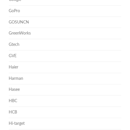
GoPro
GOSUNCN
GreenWorks
Gtech
GVE
Haier
Harman
Hasee
HBC
HCB
Hi-target