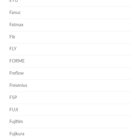
EYU
Fanuc
Fatmax
Flir
FLY
FORME
Freflow
Fresenius
FSP
FUJI
Fujifilm
Fujikura