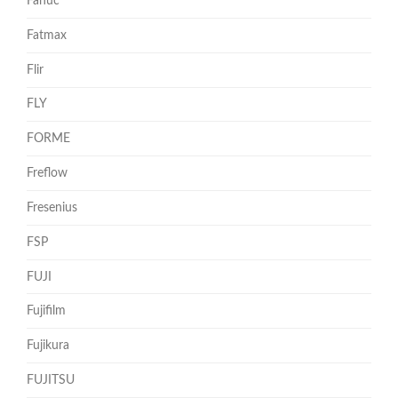
Fanuc
Fatmax
Flir
FLY
FORME
Freflow
Fresenius
FSP
FUJI
Fujifilm
Fujikura
FUJITSU