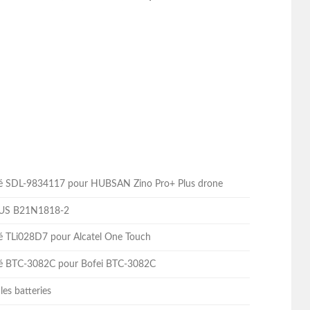
lité SDL-9834117 pour HUBSAN Zino Pro+ Plus drone
ASUS B21N1818-2
ité TLi028D7 pour Alcatel One Touch
lité BTC-3082C pour Bofei BTC-3082C
les batteries